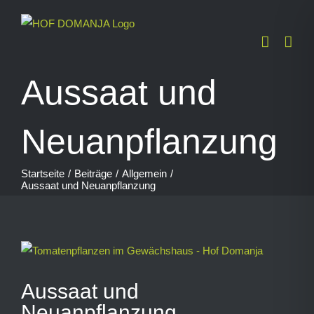
Zum
Inhalt
springen
Aussaat und
Neuanpflanzung
Startseite
Beiträge
Allgemein
Aussaat und Neuanpflanzung
Zeige
grösseres
Aussaat und
Bild
Neuanpflanzung