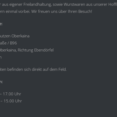
r aus eigener Freilandhaltung, sowie Wurstwaren aus unserer Hoffl
rn einmal vorbei. Wir freuen uns über Ihren Besuch!
e:
autzen Oberkaina
raße / B96
berkaina, Richtung Ebendörfel
n
ten befinden sich direkt auf dem Feld.
n:
– 17.00 Uhr
 15.00 Uhr