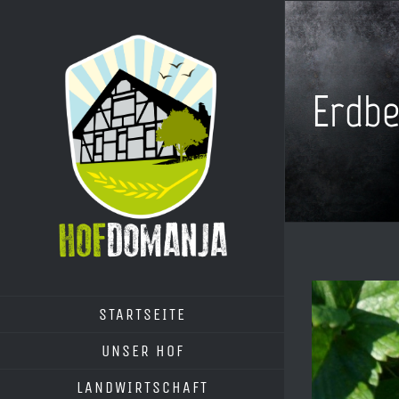
Zum
Inhalt
springen
Erdbe
Zeige
STARTSEITE
grösseres
Bild
UNSER HOF
LANDWIRTSCHAFT