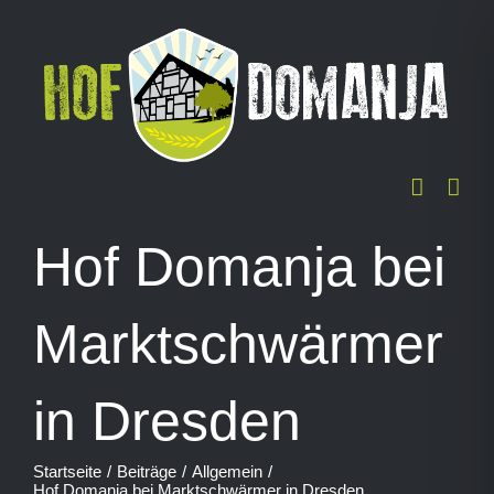
Zum
Inhalt
springen
Hof Domanja bei
Marktschwärmer
in Dresden
Startseite
Beiträge
Allgemein
Hof Domanja bei Marktschwärmer in Dresden